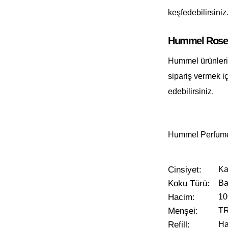
keşfedebilirsiniz
Hummel Rosem
Hummel ürünlerin
sipariş vermek i
edebilirsiniz.
Hummel Perfume
Cinsiyet
Ka
Koku Türü
Ba
Hacim
10
Menşei
T
Refill
Ha