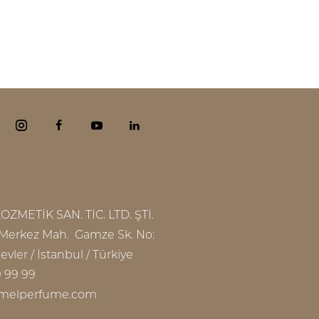
M
METİK SAN. TİC. LTD. ŞTİ.
Merkez Mah. Gamze Sk. No:
evler / İstanbul / Türkiye
9 99 99
melperfume.com