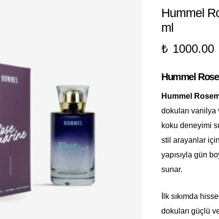
Hummel Ro
ml
₺
1000.00
Hummel Rosema
Hummel Rosema
dokuları vanilya
koku deneyimi sun
stil arayanlar iç
yapısıyla gün boy
sunar.
İlk sıkımda hiss
dokuları güçlü ve