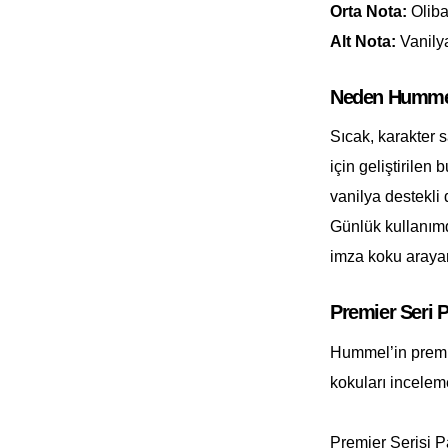
Orta Nota:
Oliba
Alt Nota:
Vanilya
Neden Hummel
Sıcak, karakter 
için geliştirilen 
vanilya destekli d
Günlük kullanımd
imza koku arayanl
Premier Seri 
Hummel’in premi
kokuları incelem
Premier Serisi P