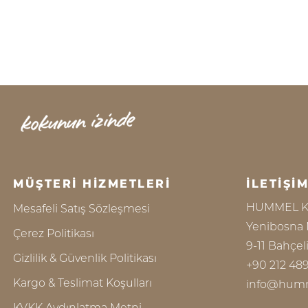
MÜŞTERİ HİZMETLERİ
İLETİŞİ
HUMMEL KOZ
Mesafeli Satış Sözleşmesi
Yenibosna 
Çerez Politikası
9-11 Bahçeli
Gizlilik & Güvenlik Politikası
+90 212 48
Kargo & Teslimat Koşulları
info@hum
KVKK Aydınlatma Metni