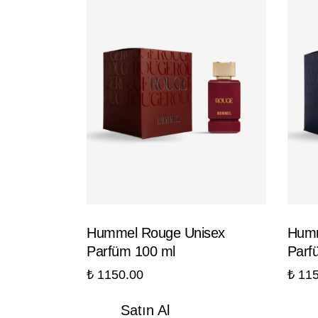
Hummel Rouge Unisex
Humm
Parfüm 100 ml
Parf
₺
1150.00
₺
115
Satın Al