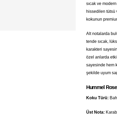
sıcak ve modern b
hissedilen tütsü 
kokunun premium 
Alt notalarda bu
tende sıcak, lüks
karakteri sayesi
özel anlarda etkil
sayesinde hem ka
şekilde uyum sağ
Hummel Rosem
Koku Türü:
Baha
Üst Nota:
Karabi