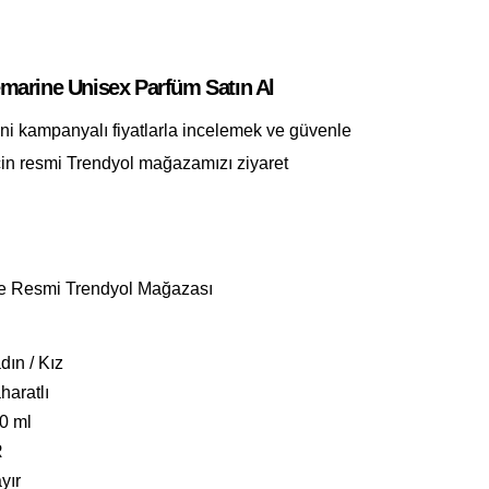
.
arine Unisex Parfüm Satın Al
i kampanyalı fiyatlarla incelemek ve güvenle
çin resmi Trendyol mağazamızı ziyaret
 Resmi Trendyol Mağazası
dın / Kız
haratlı
0 ml
R
yır