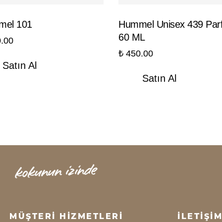
el 101
Hummel Unisex 439 Par
60 ML
.00
₺
450.00
Satın Al
Satın Al
MÜŞTERİ HİZMETLERİ
İLETİŞİ