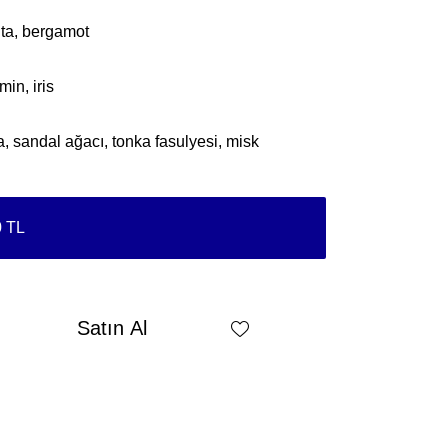
ta, bergamot
in, iris
, sandal ağacı, tonka fasulyesi, misk
0 TL
Satın Al