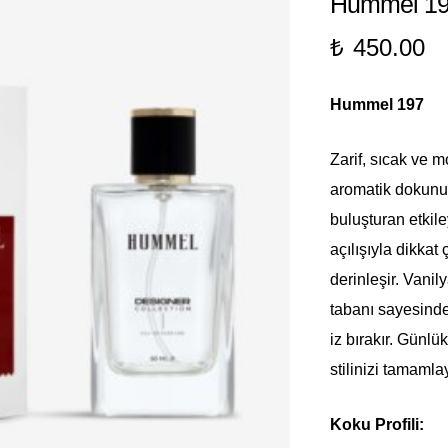
Hummel 1
₺
450.00
Hummel 197
Zarif, sıcak ve 
aromatik dokunuşl
buluşturan etkile
açılışıyla dikkat
derinleşir. Vani
tabanı sayesinde 
iz bırakır. Günl
stilinizi tamamla
Koku Profili: