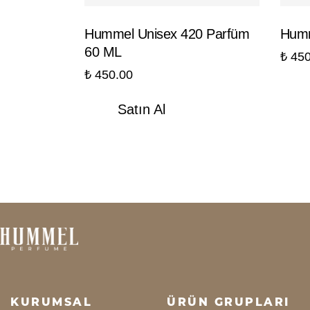
Hummel Unisex 420 Parfüm
Humm
60 ML
₺
450
₺
450.00
Satın Al
KURUMSAL
ÜRÜN GRUPLARI