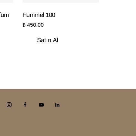
füm
Hummel 100
₺
450.00
Satın Al
M