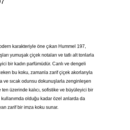
97
modern karakteriyle öne çıkan Hummel 197,
arı yumuşak çiçek notaları ve tatlı alt tonlarla
yici bir kadın parfümüdür. Canlı ve dengeli
 çeken bu koku, zamanla zarif çiçek akorlarıyla
lya ve sıcak odunsu dokunuşlarla zenginleşen
ten üzerinde kalıcı, sofistike ve büyüleyici bir
ük kullanımda olduğu kadar özel anlarda da
yan zarif bir imza koku sunar.